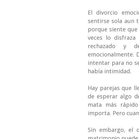
El divorcio emoc
sentirse sola aun 
porque siente que 
veces lo disfraza
rechazado y de
emocionalmente. De
intentar para no s
había intimidad.
Hay parejas que ll
de esperar algo de
mata más rápido 
importa. Pero cuan
Sin embargo, el d
matrimonio puede v