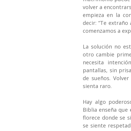
volver a encontrar
empieza en la con
decir: “Te extraño
comenzamos a expr
La solución no es
otro cambie prime
necesita intenció
pantallas, sin pris
de sueños. Volver 
sienta raro.
Hay algo poderos
Biblia enseña que 
florece donde se s
se siente respeta