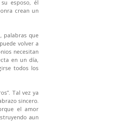
su esposo, él 
onra crean un 
, palabras que 
puede volver a 
nios necesitan 
ta en un día, 
rse todos los 
s”. Tal vez ya 
brazo sincero. 
orque el amor 
struyendo aun 