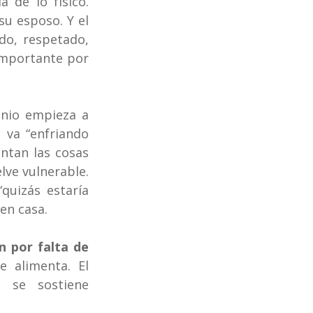
de lo físico. 
u esposo. Y el 
o, respetado, 
importante por 
nio empieza a 
va “enfriando 
ntan las cosas 
ve vulnerable. 
quizás estaría 
en casa.
 por falta de 
 alimenta. El 
se sostiene 