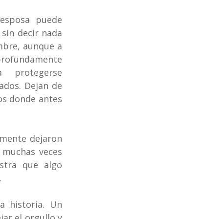
 esposa puede 
sin decir nada 
mbre, aunque a 
profundamente 
protegerse 
dos. Dejan de 
os donde antes 
emente dejaron 
a muchas veces 
tra que algo 
.
 historia. Un 
r el orgullo y 