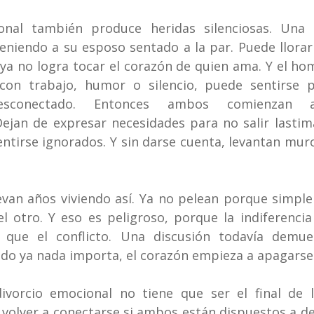
ional también produce heridas silenciosas. Una
teniendo a su esposo sentado a la par. Puede llorar 
ya no logra tocar el corazón de quien ama. Y el ho
 con trabajo, humor o silencio, puede sentirse 
sconectado. Entonces ambos comienzan a 
jan de expresar necesidades para no salir lastima
entirse ignorados. Y sin darse cuenta, levantan mur
evan años viviendo así. Ya no pelean porque simpl
l otro. Y eso es peligroso, porque la indiferenci
que el conflicto. Una discusión todavía demues
do ya nada importa, el corazón empieza a apagarse
ivorcio emocional no tiene que ser el final de la
olver a conectarse si ambos están dispuestos a deja