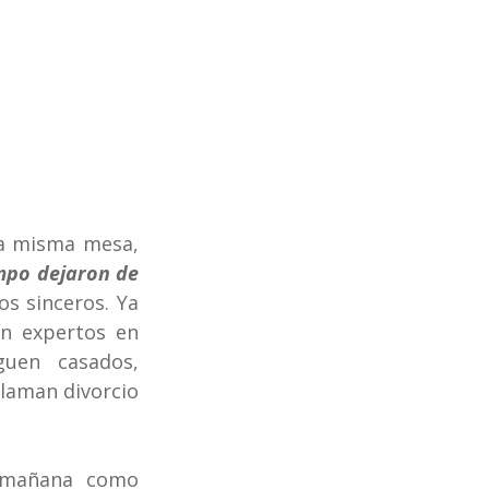
a misma mesa, 
mpo dejaron de 
s sinceros. Ya 
n expertos en 
uen casados, 
aman divorcio 
 mañana como 