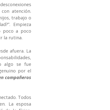
desconexiones 
con atención. 
jos, trabajo o 
d?”. Empieza 
o poco a poco 
 la rutina.
sde afuera. La 
nsabilidades, 
 algo se fue 
enuino por el 
en compañeros 
ectado. Todos 
en. La esposa 