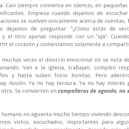
. Casi siempre comienza en silencio, en pequeñas 
nificantes. Empieza cuando dejamos de escuchar 
aciones se vuelven únicamente acerca de cuentas, hi
o dejamos de preguntar: “¿Cómo estás de verda
 y el otro apenas responde con un “ajá”. Cuand
ir el corazón y comenzamos solamente a compartir
 muchas veces el divorcio emocional no se nota de
onando. Van a la iglesia, trabajan, cumplen respo
ños y hasta suben fotos bonitas. Pero adentro
y ilusión. Ya no hay ternura. Ya no hay interés g
 otro. Se convierten en 
compañeros de agenda, no 
ón humano no aguanta mucho tiempo viviendo descon
rnos vistos, escuchados, importantes para algui