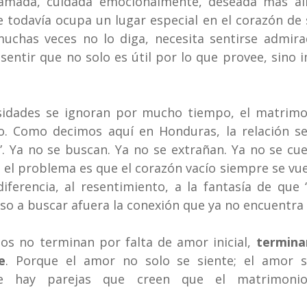
 amada, cuidada emocionalmente, deseada más allá 
e todavía ocupa un lugar especial en el corazón de s
chas veces no lo diga, necesita sentirse admirad
 sentir que no solo es útil por lo que provee, sino 
idades se ignoran por mucho tiempo, el matrimo
o. Como decimos aquí en Honduras, la relación se 
. Ya no se buscan. Ya no se extrañan. Ya no se cue
 el problema es que el corazón vacío siempre se vuel
diferencia, al resentimiento, a la fantasía de que “
uso a buscar afuera la conexión que ya no encuentra 
s no terminan por falta de amor inicial, 
terminan
e
. Porque el amor no solo se siente; el amor se
 hay parejas que creen que el matrimonio 