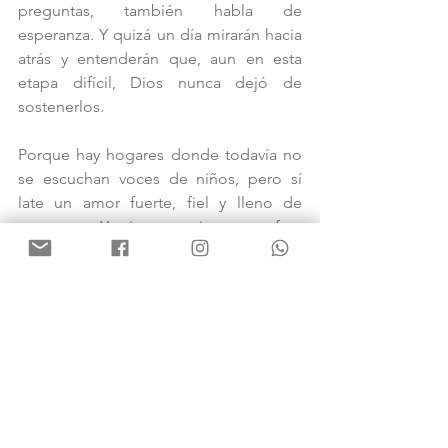
preguntas, también habla de 
esperanza. Y quizá un día mirarán hacia 
atrás y entenderán que, aun en esta 
etapa difícil, Dios nunca dejó de 
sostenerlos.
Porque hay hogares donde todavía no 
se escuchan voces de niños, pero sí 
late un amor fuerte, fiel y lleno de 
esperanza. Y mientras exista amor, fe y 
la decisión de permanecer unidos, 
siempre habrá razones para seguir 
creyendo que la historia aún no 
termina.
Promesa